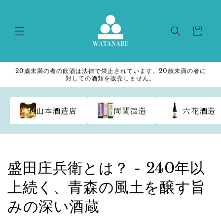
Skip to
content
Cart
20歳未満の者の飲酒は法律で禁止されています。20歳未満の者に
対しての酒類を販売しません。
山本酒造店
両関酒造
六花酒造
盛田庄兵衛とは？ - 240年以
上続く、青森の風土を醸す旨
みの深い酒蔵