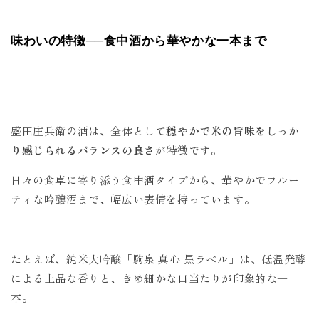
味わいの特徴──食中酒から華やかな一本まで
盛田庄兵衛の酒は、全体として
穏やかで米の旨味をしっか
り感じられるバランスの良さ
が特徴です。
日々の食卓に寄り添う食中酒タイプから、華やかでフルー
ティな吟醸酒まで、幅広い表情を持っています。
たとえば、純米大吟醸「駒泉 真心 黒ラベル」は、低温発酵
による上品な香りと、きめ細かな口当たりが印象的な一
本。