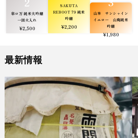
3
2
SAKUTA
REBOOT 79 純米
山本 サンシャイン
皐ロ万 純米大吟醸
吟醸
イエロー 山廃純米
一回火入れ
吟醸
¥2,200
¥2,500
¥1,980
最新情報