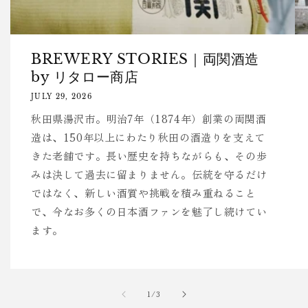
BREWERY STORIES｜両関酒造
by リタロー商店
JULY 29, 2026
秋田県湯沢市。明治7年（1874年）創業の両関酒
造は、150年以上にわたり秋田の酒造りを支えて
きた老舗です。長い歴史を持ちながらも、その歩
みは決して過去に留まりません。伝統を守るだけ
ではなく、新しい酒質や挑戦を積み重ねること
で、今なお多くの日本酒ファンを魅了し続けてい
ます。
of
1
/
3