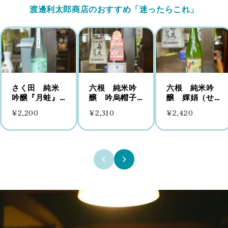
渡邊利太郎商店のおすすめ「迷ったらこれ」
さく田 純米
六根 純米吟
六根 純米吟
吟醸『月蛙』
醸 吟烏帽子
醸 嬋娟（せ
夏かすみ クレ
(ぎんえぼし)
んけん)
¥2,200
¥2,310
¥2,420
イジーサマー