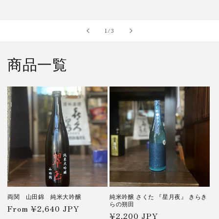
of
1
/
3
商品一覧
両関 山田錦 純米大吟醸
純米吟醸 さくた 『星月夜』 きらき
らの朔田
Regular
From ¥2,640 JPY
Regular
¥2,200 JPY
price