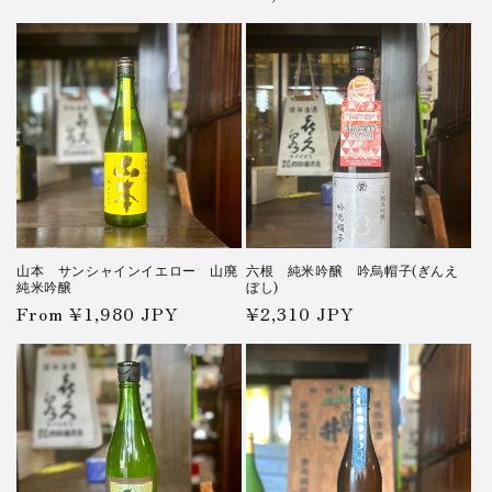
price
山本 サンシャインイエロー 山廃
六根 純米吟醸 吟烏帽子(ぎんえ
純米吟醸
ぼし)
Regular
From ¥1,980 JPY
Regular
¥2,310 JPY
price
price