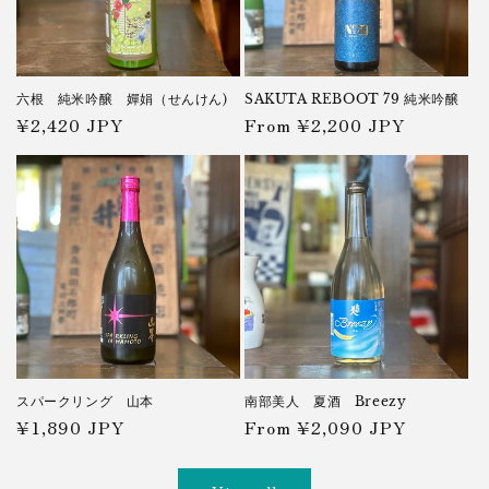
六根 純米吟醸 嬋娟（せんけん)
SAKUTA REBOOT 79 純米吟醸
Regular
¥2,420 JPY
Regular
From ¥2,200 JPY
price
price
スパークリング 山本
南部美人 夏酒 Breezy
Regular
¥1,890 JPY
Regular
From ¥2,090 JPY
price
price