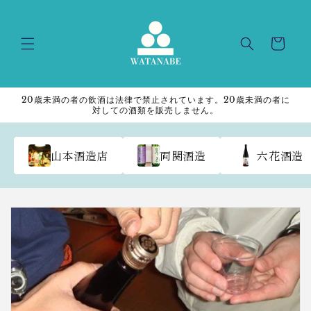
Skip to
content
Cart
20歳未満の者の飲酒は法律で禁止されています。20歳未満の者に
対しての酒類を販売しません。
山本酒造店
両関酒造
六花酒造