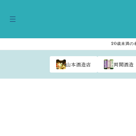
Skip to
content
20歳未満の
山本酒造店
両関酒造