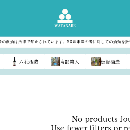
者の飲酒は法律で禁止されています。20歳未満の者に対しての酒類を
六花酒造
南部美人
松緑酒造
No products fo
Use fewer filters or
r