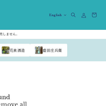
Log
L
Cart
English
in
a
n
販売しません。
g
u
a
花泉酒造
盛田庄兵衛
g
e
und
emove all