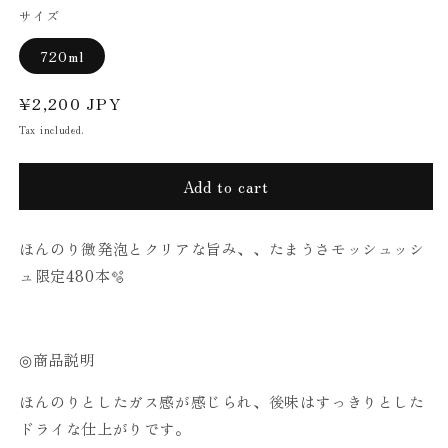
サイズ
720ml
Regular
¥2,200 JPY
price
Tax included.
Add to cart
ほんのり微発泡とクリアな旨み、、たまうさモッシュッシ
ュ限定480本🫧
◎商品説明
ほんのりとしたガス感が感じられ、後味はすっきりとした
ドライな仕上がりです。