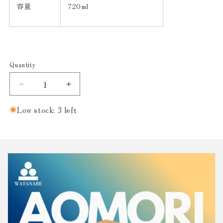
容量
720ml
Quantity
Decrease
Increase
quantity
quantity
for
for
Low stock: 3 left
さ
さ
く
く
田
田
『た
『た
ま
ま
う
う
さ』
さ』
お
お
り
り