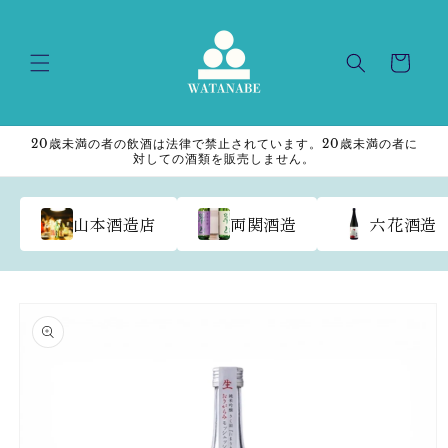
Skip to
content
Cart
20歳未満の者の飲酒は法律で禁止されています。20歳未満の者に
対しての酒類を販売しません。
山本酒造店
両関酒造
六花酒造
Skip to
product
information