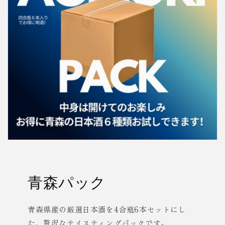
が
が
ら
ら
み
み
モ
モ
ッ
ッ
シ
シ
ュ
ュ
ッ
ッ
シ
シ
ュ
ュ
青森パック
青森県産の厳選日本酒を4合瓶6本セットにし
た、贅沢なテイスティングパックです。