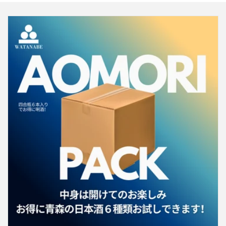
木
木
桶
桶
け
け
仕
仕
込
込
み
み
Ice
Ice
Blue
Blue