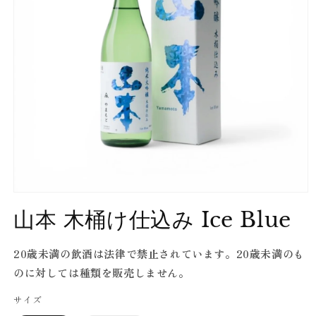
Open
media
山本 木桶け仕込み Ice Blue
1
in
modal
20歳未満の飲酒は法律で禁止されています。20歳未満のも
のに対しては種類を販売しません。
サイズ