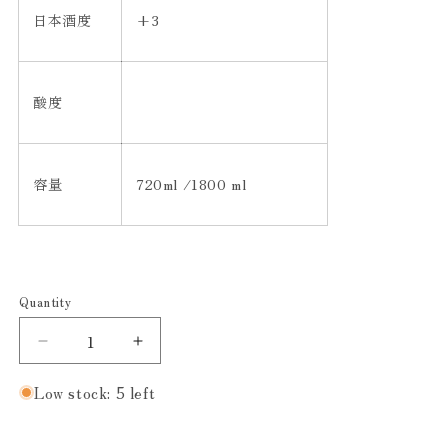
日本酒度
+3
酸度
容量
720ml /1800 ml
Quantity
Decrease
Increase
quantity
quantity
for
for
Low stock: 5 left
山
山
本
本