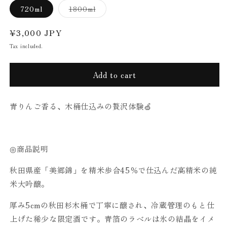
Variant
720ml
1800ml
sold
out
or
Regular
¥3,000 JPY
unavailable
price
Tax included.
Add to cart
青りんご香る、木桶仕込みの贅沢体験🍏
◎商品説明
秋田県産「美郷錦」を精米歩合45％で仕込んだ高精米の純
米大吟醸。
厚み5cmの秋田杉木桶で丁寧に醸され、冷蔵管理のもと仕
上げた稀少な限定酒です。青箔のラベルは氷の結晶をイメ