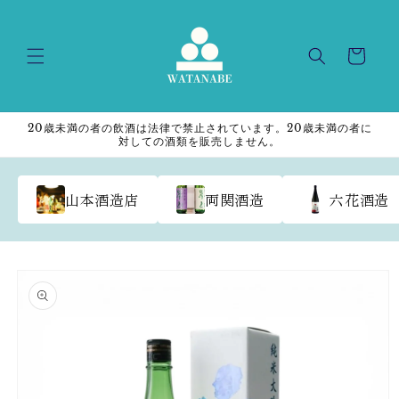
Skip to
content
Cart
20歳未満の者の飲酒は法律で禁止されています。20歳未満の者に
対しての酒類を販売しません。
山本酒造店
両関酒造
六花酒造
Skip to
product
information