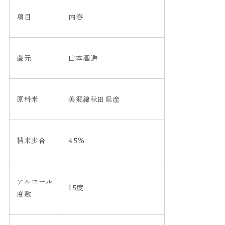
項目
内容
蔵元
山本酒造
原料米
美郷錦秋田県産
精米歩合
45%
アルコール
15度
度数