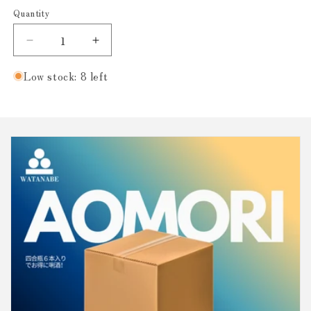
Quantity
Decrease
Increase
quantity
quantity
for
for
Low stock: 8 left
山
山
本
本
Pure
Pure
Black
Black