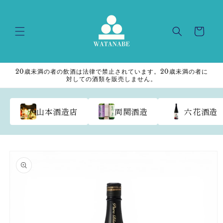
Skip to
content
Cart
20歳未満の者の飲酒は法律で禁止されています。20歳未満の者に
対しての酒類を販売しません。
山本酒造店
両関酒造
六花酒造
Skip to
product
information