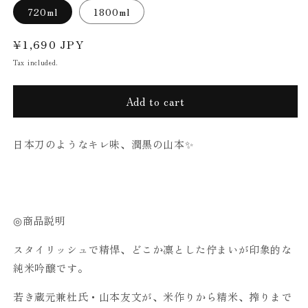
720ml
1800ml
Regular
¥1,690 JPY
price
Tax included.
Add to cart
日本刀のようなキレ味、潤黒の山本✨️
◎商品説明
スタイリッシュで精悍、どこか凛とした佇まいが印象的な
純米吟醸です。
若き蔵元兼杜氏・山本友文が、米作りから精米、搾りまで