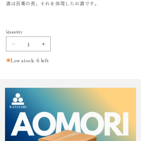
酒は百薬の長、それを体現したお酒です。
Quantity
Decrease
Increase
quantity
quantity
for
for
Low stock: 6 left
新
新
生
生
獺
獺
祭
祭
純
純
米
米
大
大
吟
吟
醸
醸
45
45