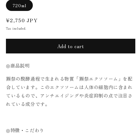
720ml
Regular
¥2,750 JPY
price
Tax included.
Add to cart
◎商品説明
獺祭の醗酵過程で生まれる物質「獺祭エクソソーム」を配
合しています。このエクソソームは人体の細胞内に含まれ
ているもので、アンチエイジングや炎症抑制の点で注目さ
れている成分です。
◎特徴・こだわり