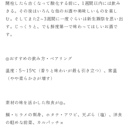
開栓したら古くなって酸化する前に、1週間以内には飲み
きる。その後はいろんな他のお酒や美味しいものを楽し
む。そしてまた2～3週間に一度ぐらいは新生獺祭を思い出
す。じっくりと、でも鮮度第一で味わってほしいお酒で
す。
◎おすすめの飲み方・ペアリング
温度：5〜15℃（香りと味わいが最も引き立つ）、常温
（やや柔らかさが増す）
素材の味を活かした和食が◎。
鯛・ヒラメの刺身、ホタテ・アワビ、天ぷら（塩）、洋食
の軽めな前菜、カルパッチョ