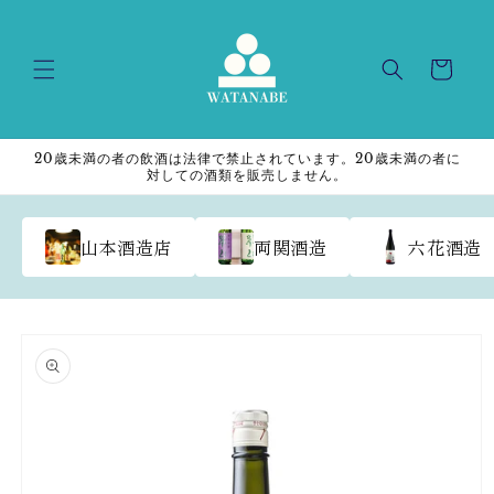
Skip to
content
Cart
20歳未満の者の飲酒は法律で禁止されています。20歳未満の者に
対しての酒類を販売しません。
山本酒造店
両関酒造
六花酒造
Skip to
product
information