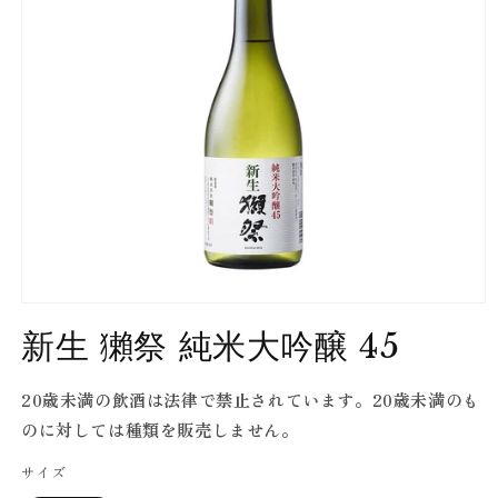
Open
media
新生 獺祭 純米大吟醸 45
1
in
modal
20歳未満の飲酒は法律で禁止されています。20歳未満のも
のに対しては種類を販売しません。
サイズ