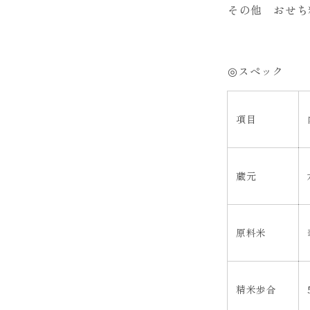
その他 おせち
◎スペック
項目
蔵元
原料米
精米歩合