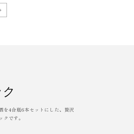
Increase
quantity
for
杜
來
(と
ら
い)
純
米
吟
ック
醸
無
濾
酒を4合瓶6本セットにした、贅沢
過
ックです。
生
原
酒