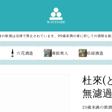
者の飲酒は法律で禁止されています。20歳未満の者に対しての酒類を
六花酒造
南部美人
松緑酒造
杜來(
無濾過
20歳未満の飲