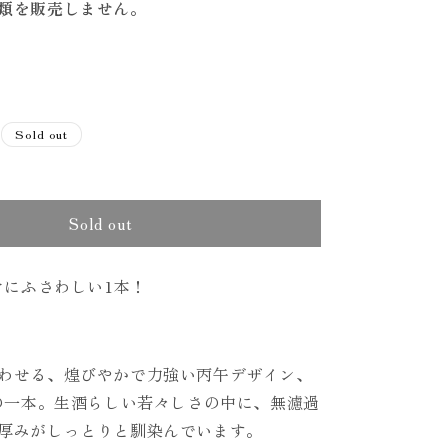
類を販売しません。
Sold out
able
Sold out
けにふさわしい1本！
わせる、煌びやかで力強い丙午デザイン、
年の一本。生酒らしい若々しさの中に、無濾過
厚みがしっとりと馴染んでいます。