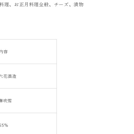
料理、お正月料理全般、チーズ、漬物
内容
六花酒造
華吹雪
55%