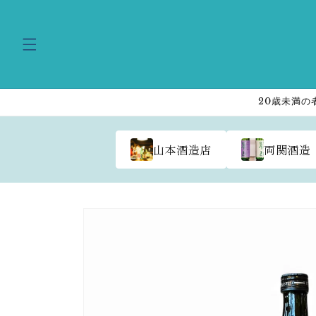
Skip to
content
20歳未満の
山本酒造店
両関酒造
Skip to
product
information