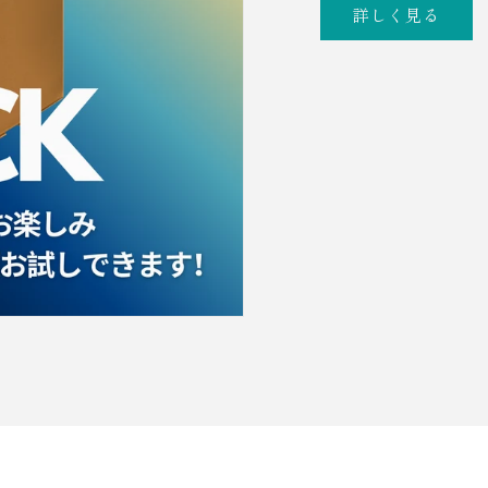
詳しく見る
丙
午