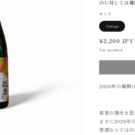
のに対しては種
サイズ
Variant
720ml
sold
out
or
Regular
¥2,200 JPY
unavail
price
Tax included.
2026年の幕開
真夏の陽光を思
まさに2026
原酒ならではの