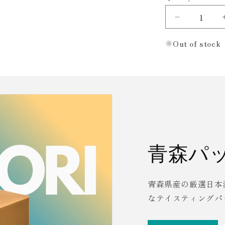
Decrease
quantity
Out of stock
for
杜
來
(と
ら
い)
純
米
吟
青森パ
醸
無
濾
青森県産の厳選日本
過
なテイスティングパ
生
原
酒