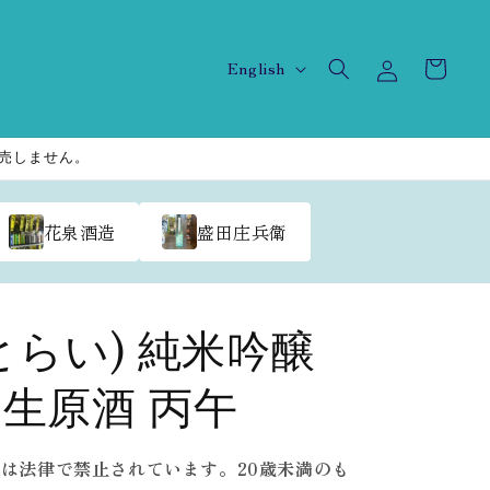
Log
L
Cart
English
in
a
n
販売しません。
g
u
a
花泉酒造
盛田庄兵衛
g
e
とらい) 純米吟醸
生原酒 丙午
酒は法律で禁止されています。20歳未満のも