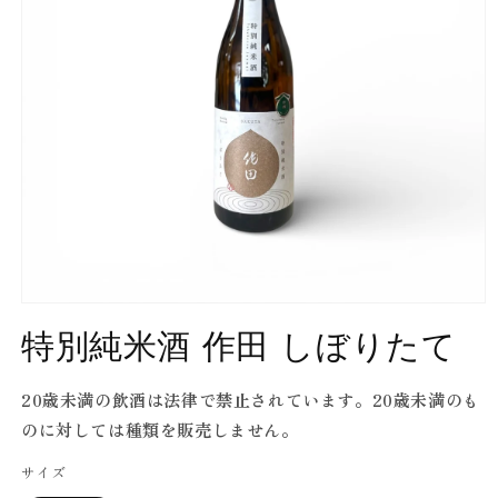
Open
media
特別純米酒 作田 しぼりたて
1
in
modal
20歳未満の飲酒は法律で禁止されています。20歳未満のも
のに対しては種類を販売しません。
サイズ