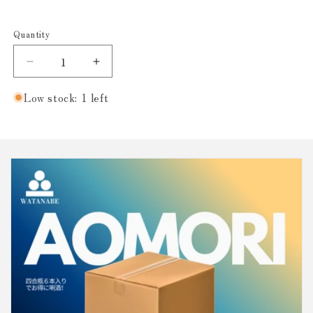
Quantity
Decrease
Increase
quantity
quantity
for
for
Low stock: 1 left
特
特
別
別
純
純
米
米
酒
酒
作
作
田
田
し
し
ぼ
ぼ
り
り
た
た
て
て