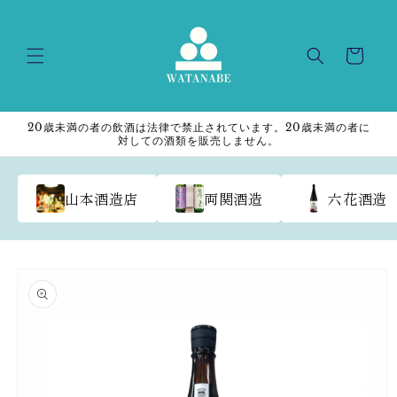
Skip to
content
Cart
20歳未満の者の飲酒は法律で禁止されています。20歳未満の者に
対しての酒類を販売しません。
山本酒造店
両関酒造
六花酒造
Skip to
product
information