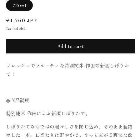
720ml
Regular
¥1,760 JPY
price
Tax included.
Add to cart
フレッシュでフルーティな特別純米 作田の新酒しぼりた
て！
◎商品説明
特別純米 作田による新酒しぼりたて。
しぼりたてならではの瑞々しさを閉じ込め、そのまま瓶詰
めした一本。口当たりは軽やかで、すっと広がる爽快な飲