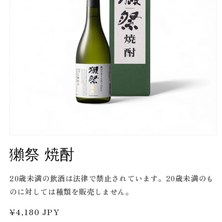
Open
media
獺祭 焼酎
1
in
modal
20歳未満の飲酒は法律で禁止されています。20歳未満のも
のに対しては種類を販売しません。
Regular
¥4,180 JPY