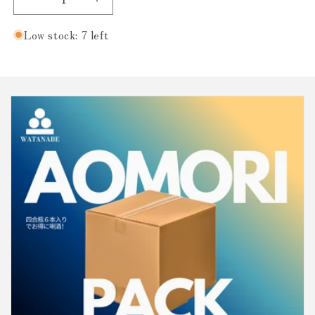
Decrease
Increase
quantity
quantity
for
for
Low stock: 7 left
獺
獺
祭
祭
焼
焼
酎
酎