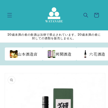
Skip to
content
Cart
20歳未満の者の飲酒は法律で禁止されています。20歳未満の者に
対しての酒類を販売しません。
山本酒造店
両関酒造
六花酒造
Skip to
product
information