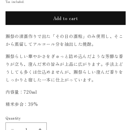
price
Tax included.
Add to cart
獺祭の清酒作りで出た「その日の酒粕」のみ使用し、そこ
から蒸留してアルコール分を抽出した焼酎。
獺祭らしい華やかさをぎゅっと詰め込んだような芳醇な香
りが立ち、澄んだ米の旨みが上品に広がります。手法上ど
うしても多くは仕込めませんが、獺祭らしい澄んだ香りを
しっかりと宿した一本に仕上がっています。
内容量：720ml
精米歩合：
39%
Quantity