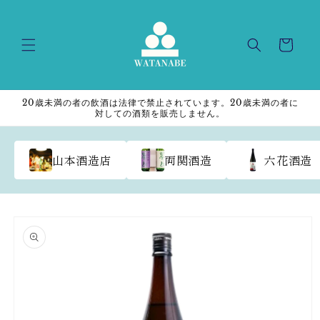
Skip to
content
Cart
20歳未満の者の飲酒は法律で禁止されています。20歳未満の者に
対しての酒類を販売しません。
山本酒造店
両関酒造
六花酒造
Skip to
product
information