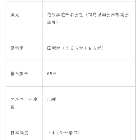
蔵元
花泉酒造合名会社（福島県南会津郡南会
津町）
原料米
国産米（うるち米＋もち米）
精米歩合
65
％
アルコール度
15
度
数
日本酒度
+4
（やや辛口）