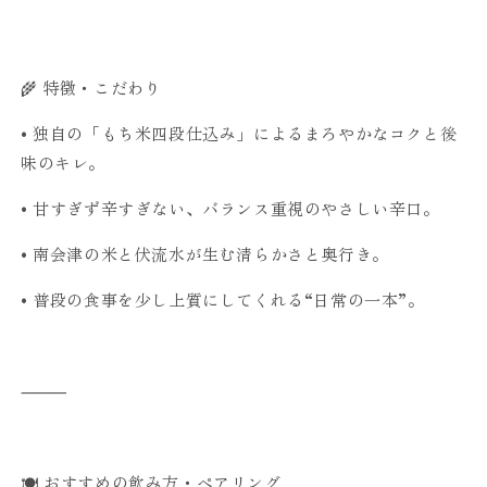
🌾 特徴・こだわり
•
独自の「もち米四段仕込み」によるまろやかなコクと後
味のキレ。
•
甘すぎず辛すぎない、バランス重視のやさしい辛口。
•
南会津の米と伏流水が生む清らかさと奥行き。
•
普段の食事を少し上質にしてくれる“日常の一本”。
⸻
🍽 おすすめの飲み方・ペアリング