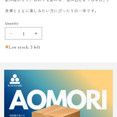
食事とともに楽しみたい方にぴったりの一本です。
Quantity
Decrease
Increase
quantity
quantity
for
for
Low stock: 3 left
花
花
泉
泉
本
本
醸
醸
造
造
辛
辛
口
口