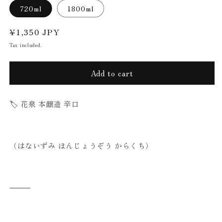
720ml
1800ml
Regular
¥1,350 JPY
price
Tax included.
Add to cart
🏷 花泉 本醸造 辛口
（はないずみ ほんじょうぞう からくち）
⸻