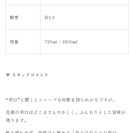
酸度
約
1.3
容量
720ml / 1800ml
💬
スタッフコメント
“辛口”と聞くとシャープな印象を持たれがちですが、
花泉の辛口はどこまでもやさしく、ふんわりとした旨味が
残ります。
飲み疲れせず、何杯でも飲める「包み込むような辛口」。