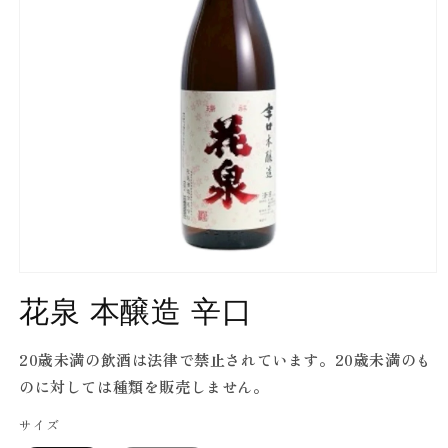
Open
media
花泉 本醸造 辛口
1
in
modal
20歳未満の飲酒は法律で禁止されています。20歳未満のも
のに対しては種類を販売しません。
サイズ