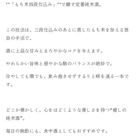
**「もち米四段仕込み」**で醸す定番純米酒。
この技法は、三段仕込みのあとに蒸したもち米を加える独
自の手法で、
酒に上品な甘みとまろやかなコクを与えます。
やわらかい旨味と穏やかな酸のバランスが絶妙で、
冷やしても燗でも、飲み飽きせずするりと喉を通る一本で
す。
どこか懐かしく、心をほどくような優しさを持つ“癒しの
純米酒”。
毎日の晩酌にも、食中酒としてもおすすめです。