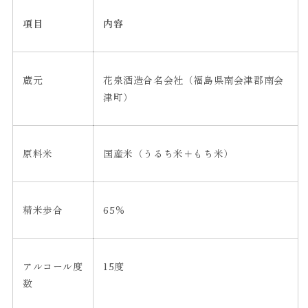
項目
内容
蔵元
花泉酒造合名会社（福島県南会津郡南会
津町）
原料米
国産米（うるち米＋もち米）
精米歩合
65
％
アルコール度
15
度
数