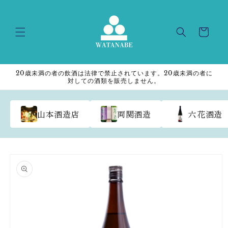
Skip to
content
Cart
20歳未満の者の飲酒は法律で禁止されています。20歳未満の者に
対しての酒類を販売しません。
山本酒造店
両関酒造
六花酒造
Skip to
product
information