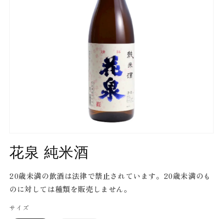
Open
media
花泉 純米酒
1
in
modal
20歳未満の飲酒は法律で禁止されています。20歳未満のも
のに対しては種類を販売しません。
サイズ