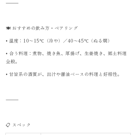
⸻
🍽 おすすめの飲み方・ペアリング
•
温度：10〜15℃（冷や）／40〜45℃（ぬる燗）
•
合う料理：煮物、焼き魚、厚揚げ、生姜焼き、郷土料理
全般。
•
甘旨系の酒質が、出汁や醤油ベースの料理と好相性。
⸻
📋 スペック