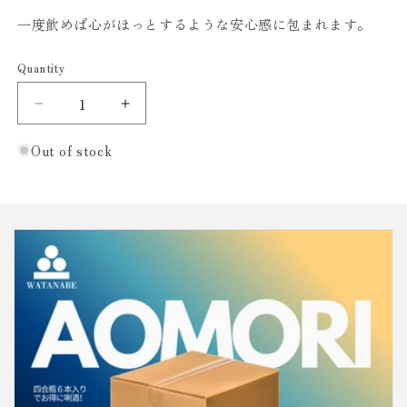
一度飲めば心がほっとするような安心感に包まれます。
Quantity
Decrease
Increase
quantity
quantity
for
for
Out of stock
花
花
泉
泉
純
純
米
米
酒
酒