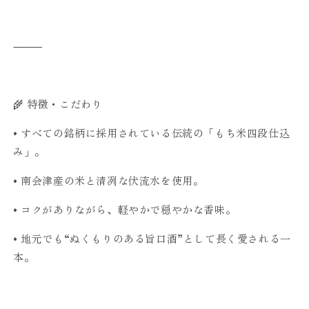
⸻
🌾 特徴・こだわり
•
すべての銘柄に採用されている伝統の「もち米四段仕込
み」。
•
南会津産の米と清冽な伏流水を使用。
•
コクがありながら、軽やかで穏やかな香味。
•
地元でも“ぬくもりのある旨口酒”として長く愛される一
本。