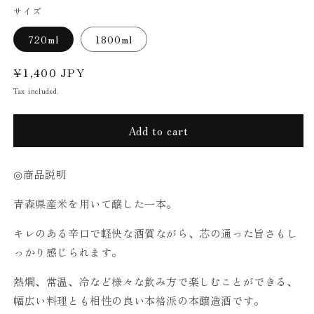
サイズ
720ml
1800ml
Regular
¥1,400 JPY
price
Tax included.
Add to cart
◎商品説明
青森県産米を用いて醸した一本。
キレのある辛口で軽快な酒質ながら、芯の通った旨さもし
っかり感じられます。
熱燗、常温、冷など様々な飲み方で楽しむことができる、
幅広い料理とも相性の良い本格派の本醸造酒です。