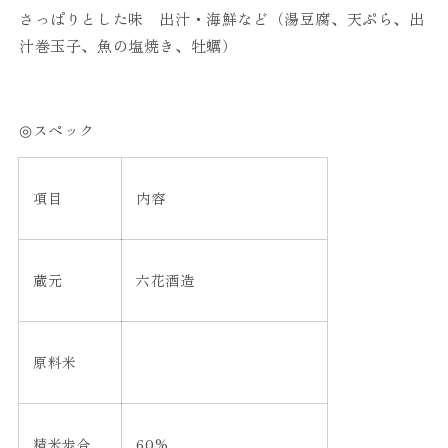
さっぱりとした味 出汁・海鮮など（湯豆腐、天ぷら、出
汁巻玉子、魚の塩焼き、牡蠣）
◎スペック
項目
内容
蔵元
六花酒造
原料米
精米歩合
60%