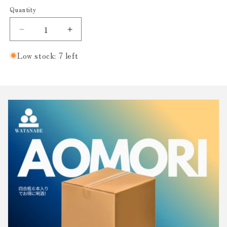
Quantity
Decrease
Increase
quantity
quantity
for
for
Low stock: 7 left
JOPPARI
JOPPARI
Legacy
Legacy
(じ
(じ
ょ
ょ
っ
っ
ぱ
ぱ
り
り
レ
レ
ガ
ガ
シ
シ
ー)
ー)
特
特
別
別
純
純