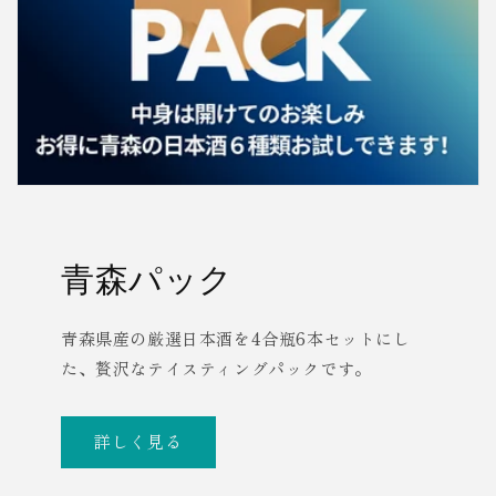
米
米
酒
酒
青森パック
青森県産の厳選日本酒を4合瓶6本セットにし
た、贅沢なテイスティングパックです。
詳しく見る