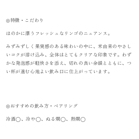
◎特徴・こだわり
ほのかに漂うフレッシュなリンゴのニュアンス。
みずみずしく果実感のある味わいの中に、米由来のやさし
いコクが溶け込み、全体はとてもクリアな印象です。わず
かな発泡感が軽快さを添え、切れの良い余韻とともに、つ
い杯が進む心地よい飲み口に仕上がっています。
◎おすすめの飲み方・ペアリング
冷酒◯、冷や◯、ぬる燗◯、熱燗◯