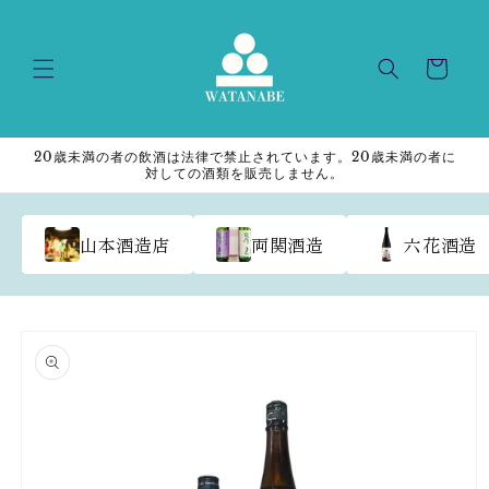
Skip to
content
Cart
20歳未満の者の飲酒は法律で禁止されています。20歳未満の者に
対しての酒類を販売しません。
山本酒造店
両関酒造
六花酒造
Skip to
product
information