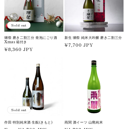
Sold out
獺祭 磨き二割三分 発泡にごり酒
新生 獺祭 純米大吟醸 磨き二割三分
Xmas 箱付き
Regular
¥7,700 JPY
Regular
¥8,360 JPY
price
price
Sold out
作田 特別純米酒 生酛(きもと)
両関 酒イーツ 山廃純米