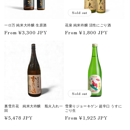
Sold out
一ロ万 純米大吟醸 生原酒
花泉 純米吟醸 活性にごり酒
Regular
From ¥3,300 JPY
Regular
From ¥1,800 JPY
price
price
Sold out
裏雪月花 純米大吟醸 瓶火入れ一
雪乗りジョーキゲン 超辛口 うすに
回
ごり生
Regular
¥5,478 JPY
Regular
From ¥1,925 JPY
price
price