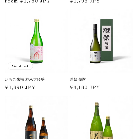
Regular
From ¥1,760 JPY
Regular
¥1,793 JPY
price
price
Sold out
いちご来福 純米大吟醸
獺祭 焼酎
Regular
¥1,890 JPY
Regular
¥4,180 JPY
price
price