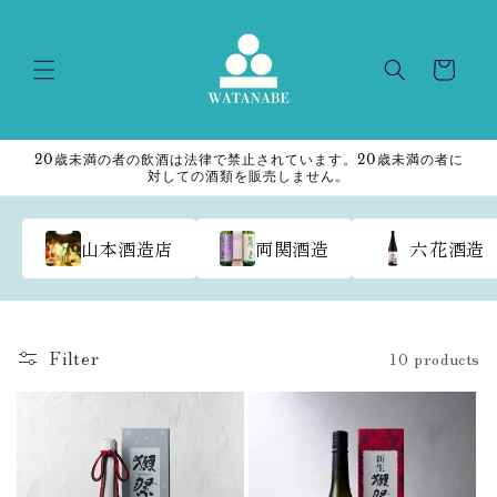
Skip to
content
Cart
20歳未満の者の飲酒は法律で禁止されています。20歳未満の者に
対しての酒類を販売しません。
山本酒造店
両関酒造
六花酒造
Filter
10 products